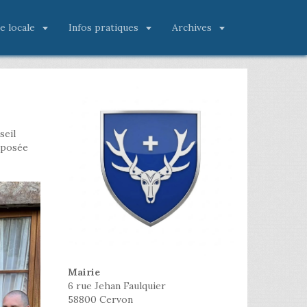
ie locale
Infos pratiques
Archives
seil
omposée
Mairie
6 rue Jehan Faulquier
58800 Cervon