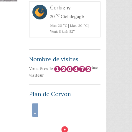
Corbigny
°C
20
Ciel dégagé
Min: 20 °C | Max: 20 °C |
Vent: 8 kmh 82°
Nombre de visites
ème
Vous êtes le
visiteur
Plan de Cervon
+
−